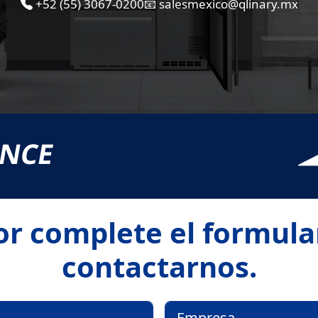
+52 (55) 3067-0200
📧 salesmexico@qlinary.mx
ENCE
or complete el formula
contactarnos.