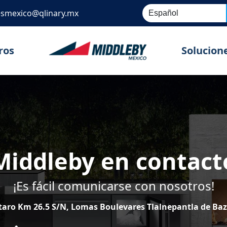
esmexico@qlinary.mx
ros
Solucion
Middleby en contact
¡Es fácil comunicarse con nosotros!
aro Km 26.5 S/N, Lomas Boulevares Tlalnepantla de Baz, 