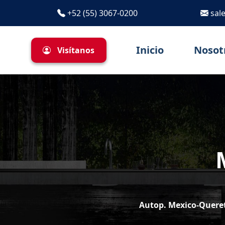
+52 (55) 3067-0200
sal
Inicio
Nosot
Visítanos
Autop. Mexico-Queret